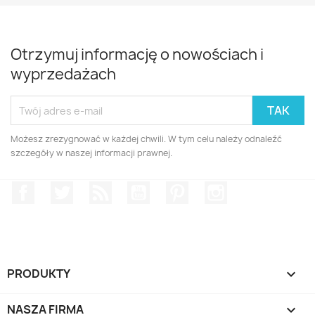
Otrzymuj informację o nowościach i
wyprzedażach
Możesz zrezygnować w każdej chwili. W tym celu należy odnaleźć
szczegóły w naszej informacji prawnej.
Facebook
Twitter
Rss
YouTube
Pinterest
Instagram
PRODUKTY

NASZA FIRMA
