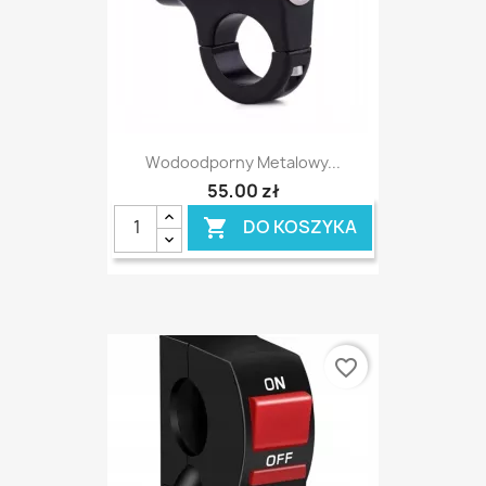
Wodoodporny Metalowy...
55,00 zł
DO KOSZYKA

favorite_border