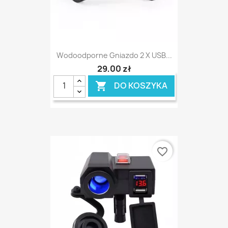
Wodoodporne Gniazdo 2 X USB...
29,00 zł
DO KOSZYKA

favorite_border