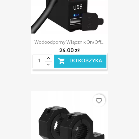
Wodoodporny Włącznik On/off...
24,00 zł
DO KOSZYKA

favorite_border