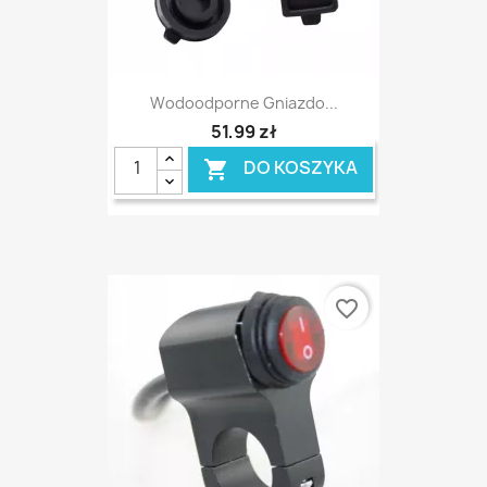
Wodoodporne Gniazdo...
51,99 zł
DO KOSZYKA

favorite_border