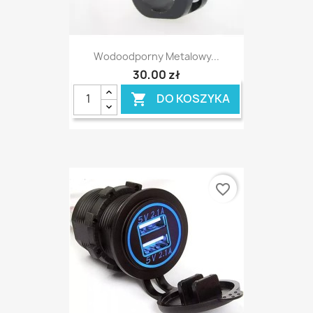
Wodoodporny Metalowy...
30,00 zł
DO KOSZYKA

favorite_border