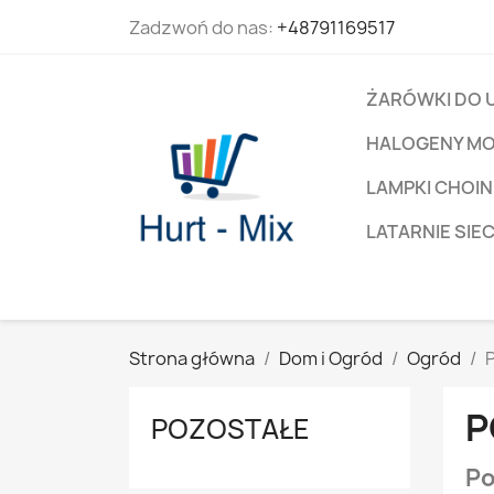
Zadzwoń do nas:
+48791169517
ŻARÓWKI DO 
HALOGENY M
LAMPKI CHOIN
LATARNIE SIE
Strona główna
Dom i Ogród
Ogród
P
POZOSTAŁE
Po