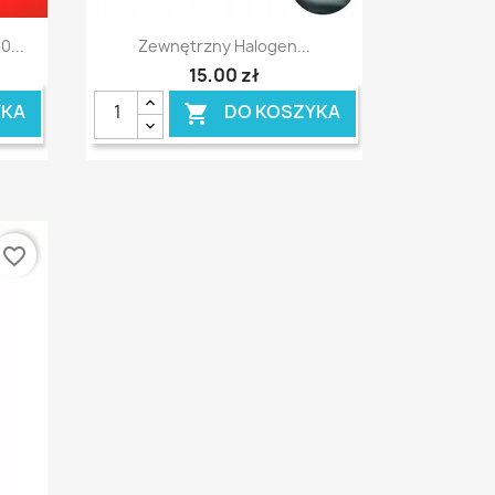
Szybki podgląd

0...
Zewnętrzny Halogen...
15,00 zł
YKA
DO KOSZYKA

favorite_border