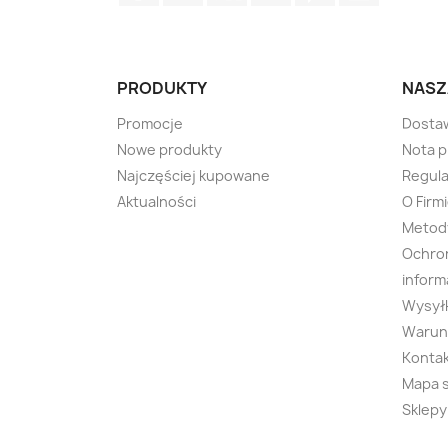
PRODUKTY
NASZ
Promocje
Dosta
Nowe produkty
Nota 
Najczęściej kupowane
Regula
Aktualności
O Firm
Metody
Ochro
inform
Wysyłk
Warunk
Kontak
Mapa 
Sklepy