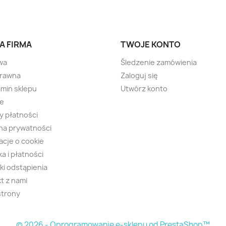
A FIRMA
TWOJE KONTO
wa
Śledzenie zamówienia
prawna
Zaloguj się
min sklepu
Utwórz konto
ie
 płatności
na prywatności
acje o cookie
a i płatności
i odstąpienia
t z nami
strony
© 2026 - Oprogramowanie e-sklepu od PrestaShop™