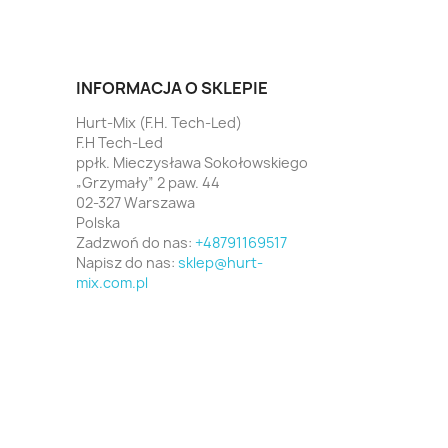
INFORMACJA O SKLEPIE
Hurt-Mix (F.H. Tech-Led)
F.H Tech-Led
ppłk. Mieczysława Sokołowskiego
„Grzymały” 2 paw. 44
02-327 Warszawa
Polska
Zadzwoń do nas:
+48791169517
Napisz do nas:
sklep@hurt-
mix.com.pl