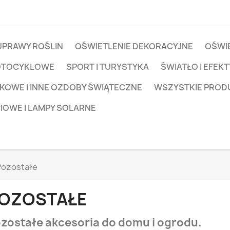
UPRAWY ROŚLIN
OŚWIETLENIE DEKORACYJNE
OŚWIE
OTOCYKLOWE
SPORT I TURYSTYKA
ŚWIATŁO I EFEKT
KOWE I INNE OZDOBY ŚWIĄTECZNE
WSZYSTKIE PROD
CIOWE I LAMPY SOLARNE
Pozostałe
OZOSTAŁE
zostałe akcesoria do domu i ogrodu.