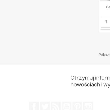
Ga
Pokaza
Otrzymuj infor
nowościach i w
Facebook
Twitter
Rss
YouTube
Pinterest
Instagr