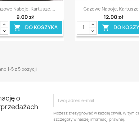
Szybki podgląd
Szybki podgląd


zowe Naboje, Kartusze,...
Gazowe Naboje, Kartusze,
9,00 zł
12,00 zł
DO KOSZYKA
DO KOSZ


no 1-5 z 5 pozycji
mację o
yprzedażach
Możesz zrezygnować w każdej chwili. W tym ce
szczegóły w naszej informacji prawnej.
am