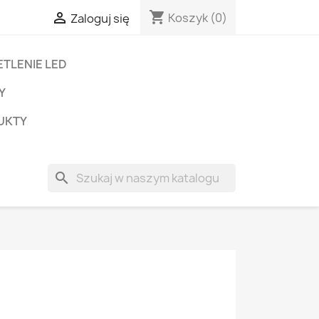
shopping_cart

Koszyk
(0)
Zaloguj się
TLENIE LED
Y
UKTY
search