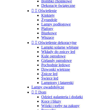
Bombki choinkowe
Dekoracje świąteczne


Oświetlenie
Kinkiety
Żyrandole
Lampy podłogowe
Plafony
Biurkowe
Wiszące


Oświetlenie dekoracyjne
Lampki solarne wbijane
Wkłady do zniczy led
Kule ogrodowe
Girlandy ogrodowe
Pochodnie ledowe
Dzwonki wietrzne
Znicze led
Świece led
Lampiony i latarenki
Lampy owadobójcze


Dom
Odzież galanteria i dodatki
Koce i bluzy
Wózki i torby na zakupy