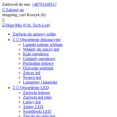
Zadzwoń do nas:
+48791169517

Zaloguj się
shopping_cart
Koszyk
(0)

Żarówki do uprawy roślin


Oświetlenie dekoracyjne
Lampki solarne wbijane
Wkłady do zniczy led
Kule ogrodowe
Girlandy ogrodowe
Pochodnie ledowe
Dzwonki wietrzne
Znicze led
Świece led
Lampiony i latarenki


Oświetlenie LED
Żarówki ledowe
Żarówki led retro
Listwy led
Taśmy LED
Świetlówki LED
Złączki do taśm led