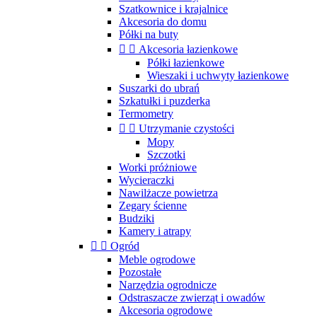
Szatkownice i krajalnice
Akcesoria do domu
Półki na buty


Akcesoria łazienkowe
Półki łazienkowe
Wieszaki i uchwyty łazienkowe
Suszarki do ubrań
Szkatułki i puzderka
Termometry


Utrzymanie czystości
Mopy
Szczotki
Worki próżniowe
Wycieraczki
Nawilżacze powietrza
Zegary ścienne
Budziki
Kamery i atrapy


Ogród
Meble ogrodowe
Pozostałe
Narzędzia ogrodnicze
Odstraszacze zwierząt i owadów
Akcesoria ogrodowe