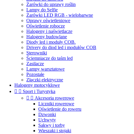
Żarówki do uprawy roślin
Lampy do Selfie
Żarówki LED RGB - wielobarwne
Oprawy oświetleniowe
Oświetlenie robocze
Halogeny i naświetlacze
Halogeny budowlane
Diody led i moduły COB.
Drivery do diod led i modułów COB
Sterowniki
Ściemniacze do taśm led
Zasilacze
Lampy warsztatowe
Pozostałe
Złączki elektryczne
Halogeny motocyklowe


Sport i Turystyka


Akcesoria rowerowe
Liczniki rowerowe
Oświetlenie do roweru
Dzwonki
Uchwyty
Sakwy i torby
Wieszaki i stojaki