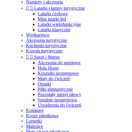
Namioty i akcesoria


Latarki i lampy turystyczne
Latarki czołowe
Mini latarki led
Latarki wielofunkcyjne
Latarki klasyczne
Wędkarstwo
Akcesoria turystyczne
Kuchenki turystyczne
Krzesła turystyczne


Sport i fitness
Akcesoria do sportowe
Hula Hoop
Koszulki neoprenowe
Maty do ćwiczeń
Opaski
Piłki gimnastyczne
Pozostały sprzęt siłowy
Spodnie neoprenowe
Urządzenia do ćwiczeń
Kompasy
Kosze piknikowe
Lornetki
Materace
Maty i koce piknikowe