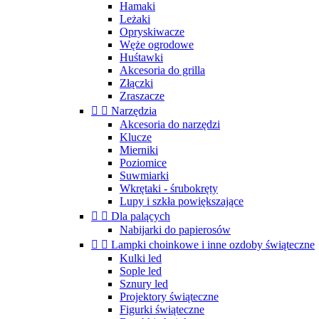
Hamaki
Leżaki
Opryskiwacze
Węże ogrodowe
Huśtawki
Akcesoria do grilla
Złączki
Zraszacze


Narzędzia
Akcesoria do narzędzi
Klucze
Mierniki
Poziomice
Suwmiarki
Wkrętaki - śrubokręty
Lupy i szkła powiększające


Dla palących
Nabijarki do papierosów


Lampki choinkowe i inne ozdoby świąteczne
Kulki led
Sople led
Sznury led
Projektory świąteczne
Figurki świąteczne