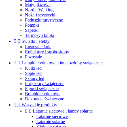
Maty plażowe
Nordic Walking
Noże i scyzoryki
Poduszki turystyczne
Pompki
Saperki
Termosy i kubki


Światło i efekty
Lustrzane kule
Reflektory i stroboskopy
Pozostałe


Lampki choinkowe i inne ozdoby świąteczne
Kulki led
Sople led
Sznury led
Projektory świąteczne
Figurki świąteczne
Bombki choinkowe
Dekoracje świąteczne


Wszystkie produkty


Latarnie sieciowe i lampy solarne
Latarnie sieciowe
Latarnie solarne
Kinkiety solarne