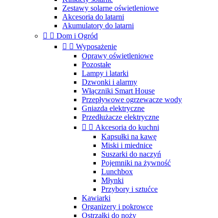
Zestawy solarne oświetleniowe
Akcesoria do latarni
Akumulatory do latarni


Dom i Ogród


Wyposażenie
Oprawy oświetleniowe
Pozostałe
Lampy i latarki
Dzwonki i alarmy
Włączniki Smart House
Przepływowe ogrzewacze wody
Gniazda elektryczne
Przedłużacze elektryczne


Akcesoria do kuchni
Kapsułki na kawę
Miski i miednice
Suszarki do naczyń
Pojemniki na żywność
Lunchbox
Młynki
Przybory i sztućce
Kawiarki
Organizery i pokrowce
Ostrzałki do noży