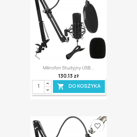
Mikrofon Studyjny USB...
130,13 zł
DO KOSZYKA

favorite_border