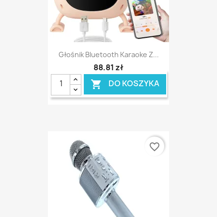
Głośnik Bluetooth Karaoke Z...
88,81 zł
DO KOSZYKA

favorite_border