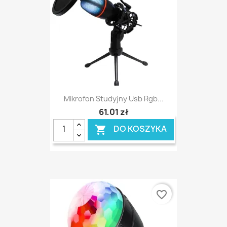
Mikrofon Studyjny Usb Rgb...
61,01 zł
DO KOSZYKA

favorite_border