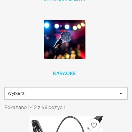
KARAOKE

Wybierz
Pokazano 1-12 z 49 pozycji
favorite_border