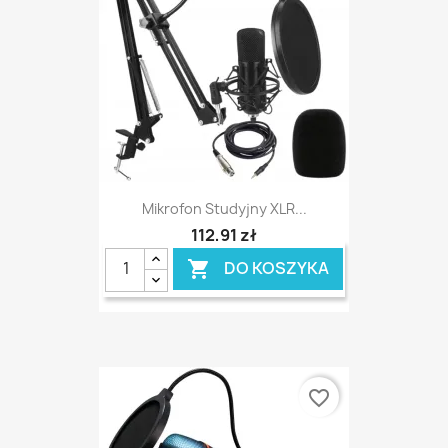
Mikrofon Studyjny XLR...
112,91 zł
DO KOSZYKA

favorite_border