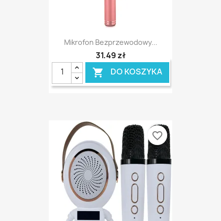
Mikrofon Bezprzewodowy...
31,49 zł
DO KOSZYKA

favorite_border