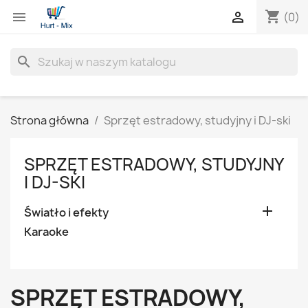
shopping_cart


(0)
search
Strona główna
Sprzęt estradowy, studyjny i DJ-ski
SPRZĘT ESTRADOWY, STUDYJNY
I DJ-SKI

Światło i efekty
Karaoke
SPRZĘT ESTRADOWY,