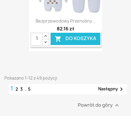
Bezprzewodowy Przenośny...
82,16 zł
DO KOSZYKA

Pokazano 1-12 z 49 pozycji
1

Następny
2
3
…
5
Powrót do góry
