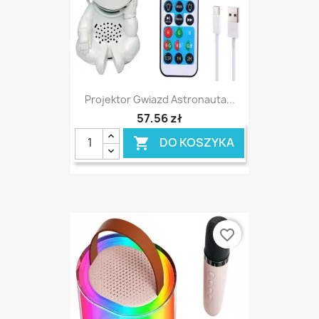
Projektor Gwiazd Astronauta...
57,56 zł
DO KOSZYKA

favorite_border