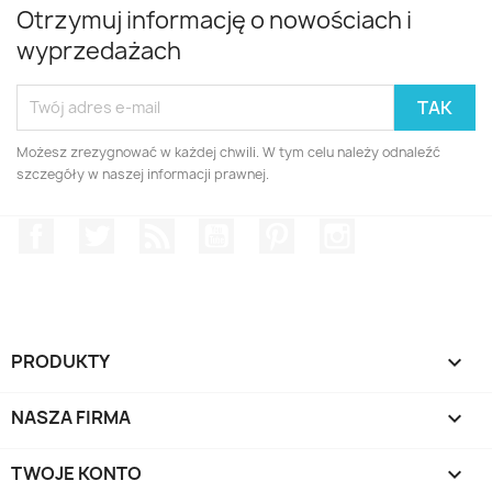
Otrzymuj informację o nowościach i
wyprzedażach
Możesz zrezygnować w każdej chwili. W tym celu należy odnaleźć
szczegóły w naszej informacji prawnej.
Facebook
Twitter
Rss
YouTube
Pinterest
Instagram
PRODUKTY

NASZA FIRMA

TWOJE KONTO
