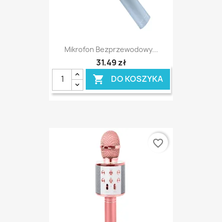
Mikrofon Bezprzewodowy...
31,49 zł
DO KOSZYKA

favorite_border