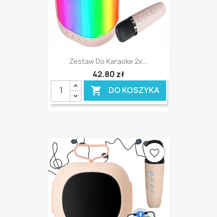
Zestaw Do Karaoke 2x...
42,80 zł
DO KOSZYKA

favorite_border