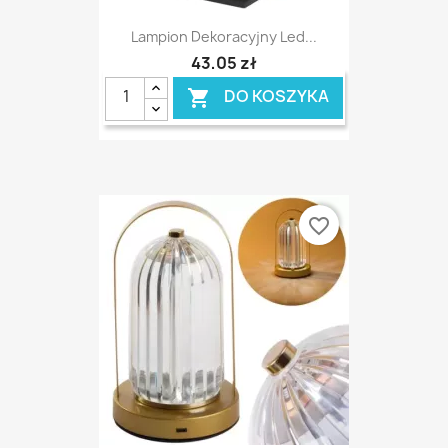
Lampion Dekoracyjny Led...
43,05 zł
DO KOSZYKA

favorite_border