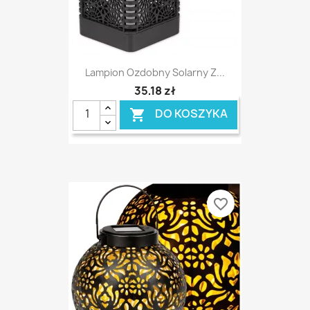
Lampion Ozdobny Solarny Z...
35,18 zł
DO KOSZYKA

favorite_border