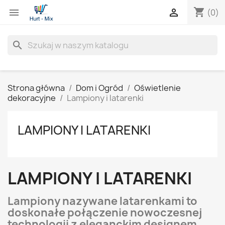
shopping_cart


(0)
search
Strona główna
Dom i Ogród
Oświetlenie
dekoracyjne
Lampiony i latarenki
LAMPIONY I LATARENKI
LAMPIONY I LATARENKI
Lampiony nazywane latarenkami to
doskonałe połączenie nowoczesnej
technologii z eleganckim designem.