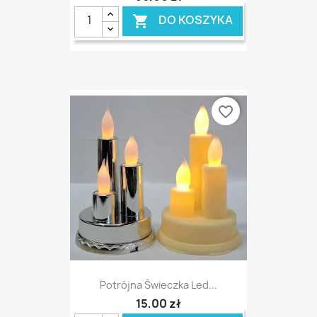
DO KOSZYKA

favorite_border
Potrójna Świeczka Led...
15,00 zł