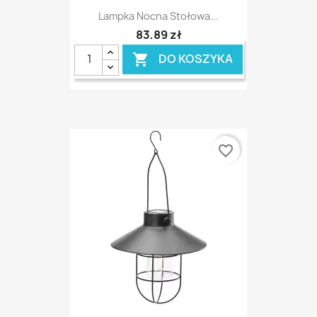
Lampka Nocna Stołowa...
83,89 zł
DO KOSZYKA

favorite_border