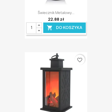
Świecznik Metalowy...
22,88 zł
DO KOSZYKA

favorite_border