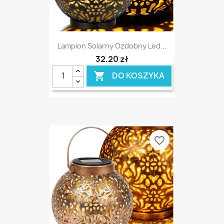
Lampion Solarny Ozdobny Led...
32,20 zł
DO KOSZYKA

favorite_border