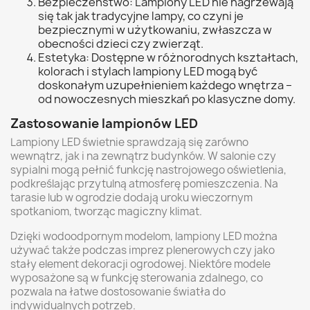
Bezpieczeństwo: Lampiony LED nie nagrzewają
się tak jak tradycyjne lampy, co czyni je
bezpiecznymi w użytkowaniu, zwłaszcza w
obecności dzieci czy zwierząt.
Estetyka: Dostępne w różnorodnych kształtach,
kolorach i stylach lampiony LED mogą być
doskonałym uzupełnieniem każdego wnętrza –
od nowoczesnych mieszkań po klasyczne domy.
Zastosowanie lampionów LED
Lampiony LED świetnie sprawdzają się zarówno
wewnątrz, jak i na zewnątrz budynków. W salonie czy
sypialni mogą pełnić funkcję nastrojowego oświetlenia,
podkreślając przytulną atmosferę pomieszczenia. Na
tarasie lub w ogrodzie dodają uroku wieczornym
spotkaniom, tworząc magiczny klimat.
Dzięki wodoodpornym modelom, lampiony LED można
używać także podczas imprez plenerowych czy jako
stały element dekoracji ogrodowej. Niektóre modele
wyposażone są w funkcję sterowania zdalnego, co
pozwala na łatwe dostosowanie światła do
indywidualnych potrzeb.