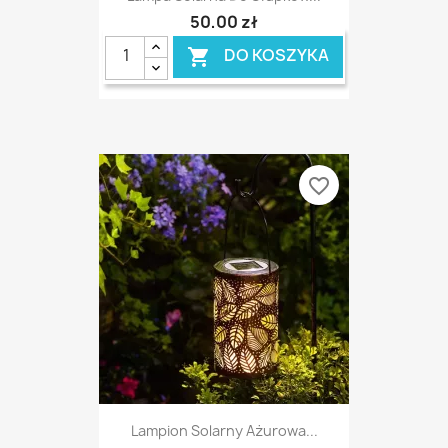
50,00 zł
DO KOSZYKA

favorite_border
Lampion Solarny Ażurowa...