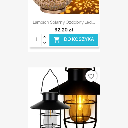
Lampion Solarny Ozdobny Led...
32,20 zł
DO KOSZYKA

favorite_border