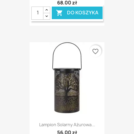
68,00 zł
DO KOSZYKA

favorite_border
Lampion Solarny Ażurowa...
56,00 zł