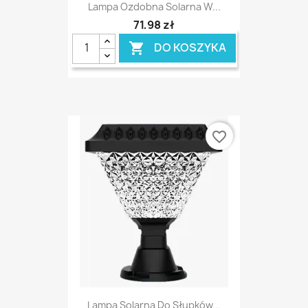
Lampa Ozdobna Solarna W...
71,98 zł
DO KOSZYKA

favorite_border
Lampa Solarna Do Słupków...