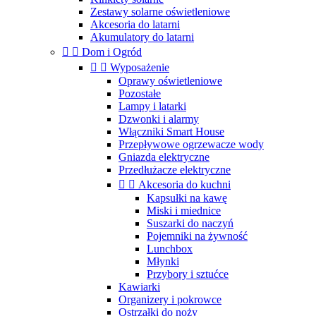
Zestawy solarne oświetleniowe
Akcesoria do latarni
Akumulatory do latarni


Dom i Ogród


Wyposażenie
Oprawy oświetleniowe
Pozostałe
Lampy i latarki
Dzwonki i alarmy
Włączniki Smart House
Przepływowe ogrzewacze wody
Gniazda elektryczne
Przedłużacze elektryczne


Akcesoria do kuchni
Kapsułki na kawę
Miski i miednice
Suszarki do naczyń
Pojemniki na żywność
Lunchbox
Młynki
Przybory i sztućce
Kawiarki
Organizery i pokrowce
Ostrzałki do noży