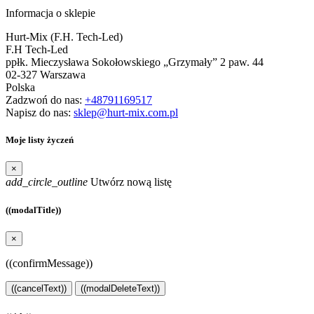
Informacja o sklepie
Hurt-Mix (F.H. Tech-Led)
F.H Tech-Led
ppłk. Mieczysława Sokołowskiego „Grzymały” 2 paw. 44
02-327 Warszawa
Polska
Zadzwoń do nas:
+48791169517
Napisz do nas:
sklep@hurt-mix.com.pl
Moje listy życzeń
×
add_circle_outline
Utwórz nową listę
((modalTitle))
×
((confirmMessage))
((cancelText))
((modalDeleteText))