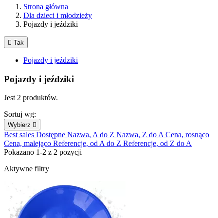
Strona główna
Dla dzieci i młodzieży
Pojazdy i jeździki

Tak
Pojazdy i jeździki
Pojazdy i jeździki
Jest 2 produktów.
Sortuj wg:
Wybierz

Best sales
Dostępne
Nazwa, A do Z
Nazwa, Z do A
Cena, rosnąco
Cena, malejąco
Referencje, od A do Z
Referencje, od Z do A
Pokazano 1-2 z 2 pozycji
Aktywne filtry