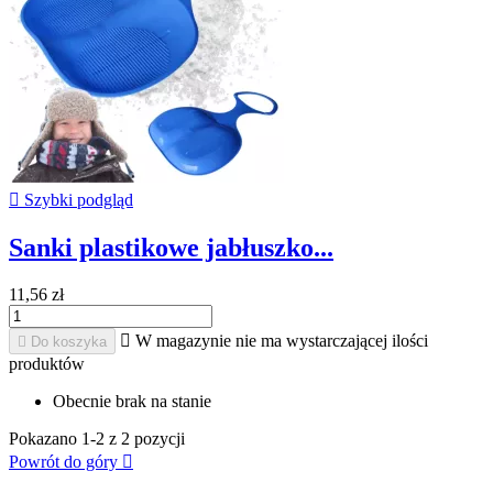

Szybki podgląd
Sanki plastikowe jabłuszko...
11,56 zł

W magazynie nie ma wystarczającej ilości

Do koszyka
produktów
Obecnie brak na stanie
Pokazano 1-2 z 2 pozycji
Powrót do góry
