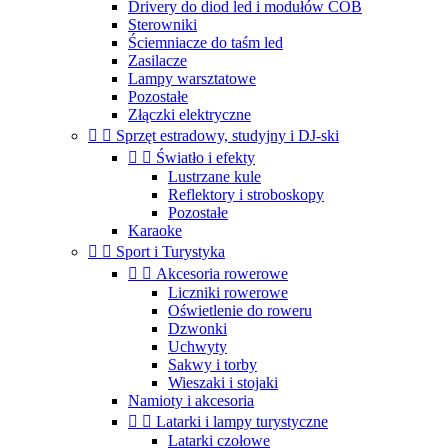
Drivery do diod led i modułów COB
Sterowniki
Ściemniacze do taśm led
Zasilacze
Lampy warsztatowe
Pozostałe
Złączki elektryczne


Sprzęt estradowy, studyjny i DJ-ski


Światło i efekty
Lustrzane kule
Reflektory i stroboskopy
Pozostałe
Karaoke


Sport i Turystyka


Akcesoria rowerowe
Liczniki rowerowe
Oświetlenie do roweru
Dzwonki
Uchwyty
Sakwy i torby
Wieszaki i stojaki
Namioty i akcesoria


Latarki i lampy turystyczne
Latarki czołowe