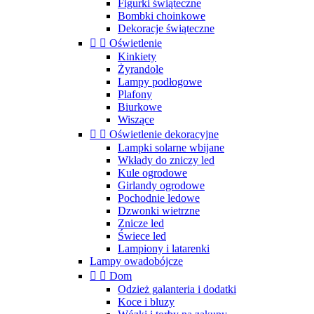
Figurki świąteczne
Bombki choinkowe
Dekoracje świąteczne


Oświetlenie
Kinkiety
Żyrandole
Lampy podłogowe
Plafony
Biurkowe
Wiszące


Oświetlenie dekoracyjne
Lampki solarne wbijane
Wkłady do zniczy led
Kule ogrodowe
Girlandy ogrodowe
Pochodnie ledowe
Dzwonki wietrzne
Znicze led
Świece led
Lampiony i latarenki
Lampy owadobójcze


Dom
Odzież galanteria i dodatki
Koce i bluzy