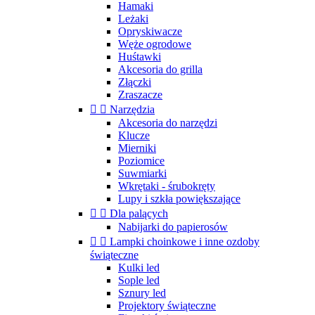
Hamaki
Leżaki
Opryskiwacze
Węże ogrodowe
Huśtawki
Akcesoria do grilla
Złączki
Zraszacze


Narzędzia
Akcesoria do narzędzi
Klucze
Mierniki
Poziomice
Suwmiarki
Wkrętaki - śrubokręty
Lupy i szkła powiększające


Dla palących
Nabijarki do papierosów


Lampki choinkowe i inne ozdoby
świąteczne
Kulki led
Sople led
Sznury led
Projektory świąteczne