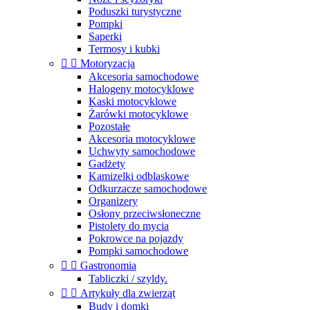
Poduszki turystyczne
Pompki
Saperki
Termosy i kubki


Motoryzacja
Akcesoria samochodowe
Halogeny motocyklowe
Kaski motocyklowe
Żarówki motocyklowe
Pozostałe
Akcesoria motocyklowe
Uchwyty samochodowe
Gadżety
Kamizelki odblaskowe
Odkurzacze samochodowe
Organizery
Osłony przeciwsłoneczne
Pistolety do mycia
Pokrowce na pojazdy
Pompki samochodowe


Gastronomia
Tabliczki / szyldy.


Artykuły dla zwierząt
Budy i domki