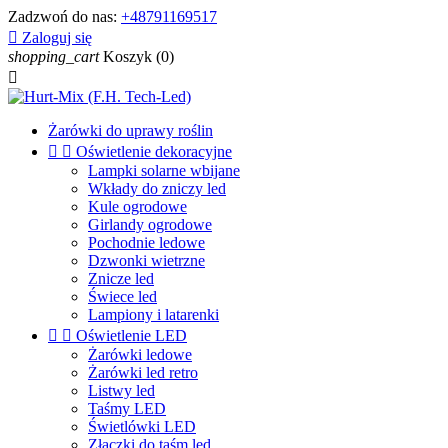
Zadzwoń do nas:
+48791169517

Zaloguj się
shopping_cart
Koszyk
(0)

Żarówki do uprawy roślin


Oświetlenie dekoracyjne
Lampki solarne wbijane
Wkłady do zniczy led
Kule ogrodowe
Girlandy ogrodowe
Pochodnie ledowe
Dzwonki wietrzne
Znicze led
Świece led
Lampiony i latarenki


Oświetlenie LED
Żarówki ledowe
Żarówki led retro
Listwy led
Taśmy LED
Świetlówki LED
Złączki do taśm led