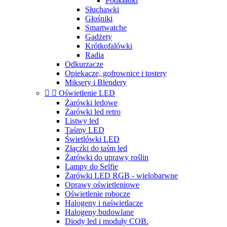
Podkładki
Słuchawki
Głośniki
Smartwatche
Gadżety
Krótkofalówki
Radia
Odkurzacze
Opiekacze, gofrownice i tostery
Miksery i Blendery


Oświetlenie LED
Żarówki ledowe
Żarówki led retro
Listwy led
Taśmy LED
Świetlówki LED
Złączki do taśm led
Żarówki do uprawy roślin
Lampy do Selfie
Żarówki LED RGB - wielobarwne
Oprawy oświetleniowe
Oświetlenie robocze
Halogeny i naświetlacze
Halogeny budowlane
Diody led i moduły COB.