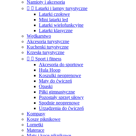
Namioty i akcesoria


Latarki i lampy turystyczne
Latarki czołowe
Mini latarki led
Latarki wielofunkcyjne
Latarki klasyczne
Wędkarstwo
Akcesoria turystyczne
Kuchenki turystyczne
Krzesła turystyczne


Sport i fitness
Akcesoria do sportowe
Hula Hoop
Koszulki neoprenowe
Maty do ćwiczeń
Opaski
Piłki gimnastyczne
Pozostały sprzęt siłowy
Spodnie neoprenowe
Urządzenia do ćwiczeń
Kompasy
Kosze piknikowe
Lornetki
Materace
Maty i koce piknikowe