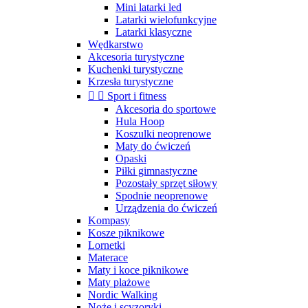
Mini latarki led
Latarki wielofunkcyjne
Latarki klasyczne
Wędkarstwo
Akcesoria turystyczne
Kuchenki turystyczne
Krzesła turystyczne


Sport i fitness
Akcesoria do sportowe
Hula Hoop
Koszulki neoprenowe
Maty do ćwiczeń
Opaski
Piłki gimnastyczne
Pozostały sprzęt siłowy
Spodnie neoprenowe
Urządzenia do ćwiczeń
Kompasy
Kosze piknikowe
Lornetki
Materace
Maty i koce piknikowe
Maty plażowe
Nordic Walking
Noże i scyzoryki