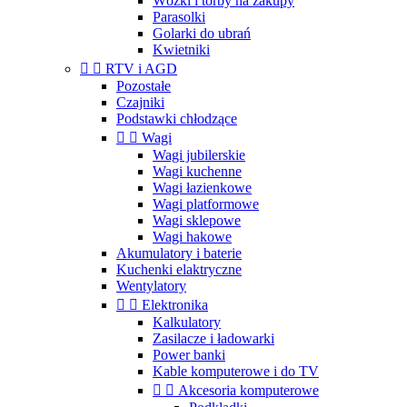
Wózki i torby na zakupy
Parasolki
Golarki do ubrań
Kwietniki


RTV i AGD
Pozostałe
Czajniki
Podstawki chłodzące


Wagi
Wagi jubilerskie
Wagi kuchenne
Wagi łazienkowe
Wagi platformowe
Wagi sklepowe
Wagi hakowe
Akumulatory i baterie
Kuchenki elaktryczne
Wentylatory


Elektronika
Kalkulatory
Zasilacze i ładowarki
Power banki
Kable komputerowe i do TV


Akcesoria komputerowe