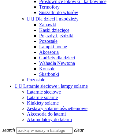
Prostownice lokówki i karbownice
Termofory
Suszarki do włosów


Dla dzieci i młodzieży
Zabawki
Kaski dziecięce
Pojazdy i jeździki
Pozostałe
Lampki nocne
Akcesoria
Gadżety dla dzieci
Wahadła Newtona
Konsole
Skarbonki
Pozostałe


Latarnie sieciowe i lampy solarne
Latarnie sieciowe
Latarnie solarne
Kinkiety solarne
Zestawy solarne oświetleniowe
Akcesoria do latarni
Akumulatory do latarni
search
clear