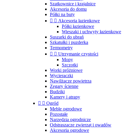
Szatkownice i krajalnice
Akcesoria do domu
Półki na buty


Akcesoria łazienkowe
Półki łazienkowe
Wieszaki i uchwyty łazienkowe
Suszarki do ubrań
Szkatułki i puzderka
Termometry


Utrzymanie czystości
Mopy
Szczotki
Worki próżniowe
Wycieraczki
Nawilżacze powietrza
Zegary ścienne
Budziki
Kamery i atrapy


Ogród
Meble ogrodowe
Pozostałe
Narzędzia ogrodnicze
Odstraszacze zwierząt i owadów
Akcesoria ogrodowe