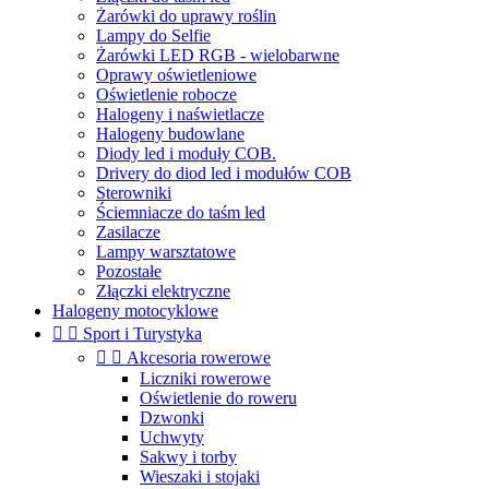
Żarówki do uprawy roślin
Lampy do Selfie
Żarówki LED RGB - wielobarwne
Oprawy oświetleniowe
Oświetlenie robocze
Halogeny i naświetlacze
Halogeny budowlane
Diody led i moduły COB.
Drivery do diod led i modułów COB
Sterowniki
Ściemniacze do taśm led
Zasilacze
Lampy warsztatowe
Pozostałe
Złączki elektryczne
Halogeny motocyklowe


Sport i Turystyka


Akcesoria rowerowe
Liczniki rowerowe
Oświetlenie do roweru
Dzwonki
Uchwyty
Sakwy i torby
Wieszaki i stojaki