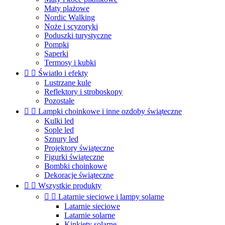
Maty plażowe
Nordic Walking
Noże i scyzoryki
Poduszki turystyczne
Pompki
Saperki
Termosy i kubki


Światło i efekty
Lustrzane kule
Reflektory i stroboskopy
Pozostałe


Lampki choinkowe i inne ozdoby świąteczne
Kulki led
Sople led
Sznury led
Projektory świąteczne
Figurki świąteczne
Bombki choinkowe
Dekoracje świąteczne


Wszystkie produkty


Latarnie sieciowe i lampy solarne
Latarnie sieciowe
Latarnie solarne
Kinkiety solarne