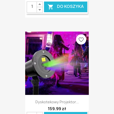
DO KOSZYKA

favorite_border
Dyskotekowy Projektor...
159,99 zł