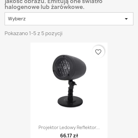
jakość obrazu. Emitują one światło
halogenowe lub żarówkowe.

Wybierz
Pokazano 1-5 z 5 pozycji
favorite_border
Projektor Ledowy Reflektor...
66,17 zł