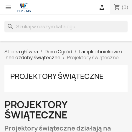
shopping_cart


(0)
search
Strona główna
Dom i Ogród
Lampki choinkowe i
inne ozdoby świąteczne
Projektory świąteczne
PROJEKTORY ŚWIĄTECZNE
PROJEKTORY
ŚWIĄTECZNE
Projektory świąteczne działają na