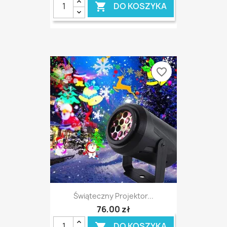
DO KOSZYKA

favorite_border
Świąteczny Projektor...
76,00 zł
DO KOSZYKA
