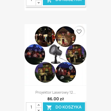
favorite_border
Projektor Laserowy 12...
86,00 zł
DO KOSZYKA
