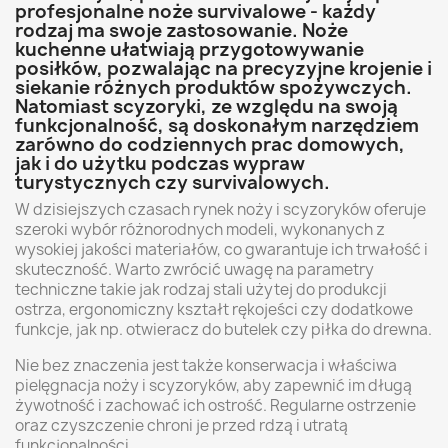
profesjonalne noże survivalowe - każdy
rodzaj ma swoje zastosowanie. Noże
kuchenne ułatwiają przygotowywanie
posiłków, pozwalając na precyzyjne krojenie i
siekanie różnych produktów spożywczych.
Natomiast scyzoryki, ze względu na swoją
funkcjonalność, są doskonałym narzędziem
zarówno do codziennych prac domowych,
jak i do użytku podczas wypraw
turystycznych czy survivalowych.
W dzisiejszych czasach rynek noży i scyzoryków oferuje
szeroki wybór różnorodnych modeli, wykonanych z
wysokiej jakości materiałów, co gwarantuje ich trwałość i
skuteczność. Warto zwrócić uwagę na parametry
techniczne takie jak rodzaj stali użytej do produkcji
ostrza, ergonomiczny kształt rękojeści czy dodatkowe
funkcje, jak np. otwieracz do butelek czy piłka do drewna.
Nie bez znaczenia jest także konserwacja i właściwa
pielęgnacja noży i scyzoryków, aby zapewnić im długą
żywotność i zachować ich ostrość. Regularne ostrzenie
oraz czyszczenie chroni je przed rdzą i utratą
funkcjonalności.