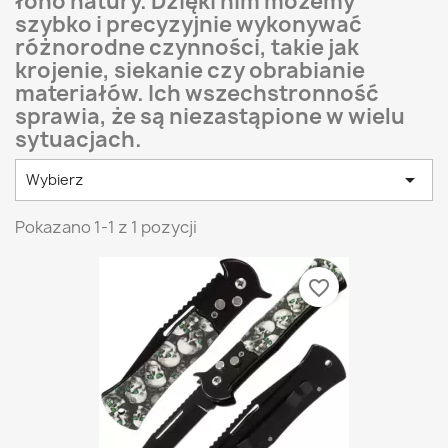
łono natury. Dzięki nim możemy
szybko i precyzyjnie wykonywać
różnorodne czynności, takie jak
krojenie, siekanie czy obrabianie
materiałów. Ich wszechstronność
sprawia, że są niezastąpione w wielu
sytuacjach.

Wybierz
Pokazano 1-1 z 1 pozycji
favorite_border