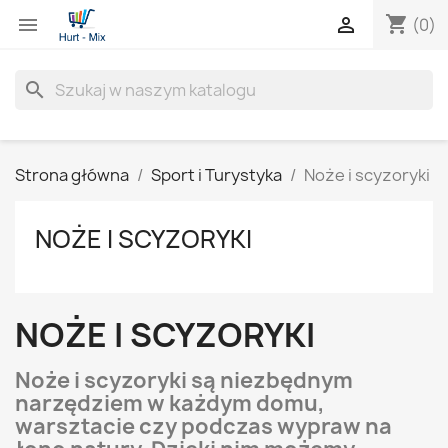
shopping_cart


(0)
search
Strona główna
Sport i Turystyka
Noże i scyzoryki
NOŻE I SCYZORYKI
NOŻE I SCYZORYKI
Noże i scyzoryki są niezbędnym
narzędziem w każdym domu,
warsztacie czy podczas wypraw na